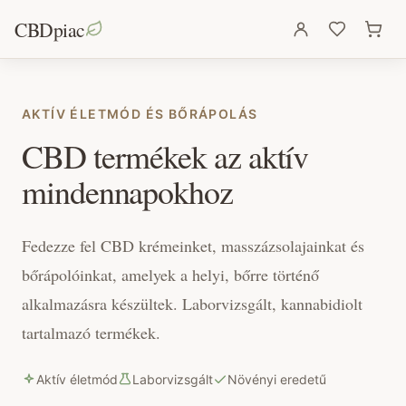
CBDpiac
AKTÍV ÉLETMÓD ÉS BŐRÁPOLÁS
CBD termékek az aktív
mindennapokhoz
Fedezze fel CBD krémeinket, masszázsolajainkat és
bőrápolóinkat, amelyek a helyi, bőrre történő
alkalmazásra készültek. Laborvizsgált, kannabidiolt
tartalmazó termékek.
Aktív életmód
Laborvizsgált
Növényi eredetű