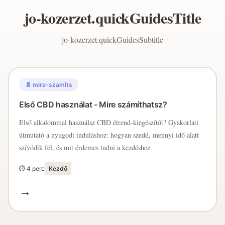
jo-kozerzet.quickGuidesTitle
jo-kozerzet.quickGuidesSubtitle
📄 mire-szamits
Első CBD használat - Mire számíthatsz?
Első alkalommal használsz CBD étrend-kiegészítőt? Gyakorlati
útmutató a nyugodt induláshoz: hogyan szedd, mennyi idő alatt
szívódik fel, és mit érdemes tudni a kezdéshez.
⏱ 4 perc
Kezdő
→