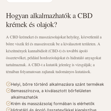
Hogyan alkalmazhatók a CBD
krémek és olajok?
A CBD krémeket és masszázsolajokat helyileg, közvetlenül a
bőrre viszik fel és masszírozzák be a kiválasztott területen. A
készítmények kannabidiolt (CBD-t) és további ápoló
összetevőket, például hordozóolajokat és hidratáló anyagokat
tartalmaznak. A CBD-t a kutatók jelenleg is vizsgálják; a
témában folyamatosan zajlanak tudományos kutatások.
Helyi, bőrre történő alkalmazásra szánt termékek
Bemasszírozva, a kiválasztott bőrfelületen
alkalmazhatók
Krém és masszázsolaj formában is elérhetők
Hidratáló és ápoló összetevőkkel kiegészítve