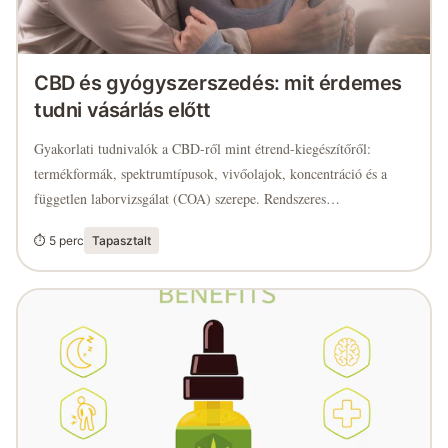
CBD és gyógyszerszedés: mit érdemes
tudni vásárlás előtt
Gyakorlati tudnivalók a CBD-ről mint étrend-kiegészítőről:
termékformák, spektrumtípusok, vivőolajok, koncentráció és a
független laborvizsgálat (COA) szerepe. Rendszeres
gyógyszerszedés esetén miért érdemes előbb szakemberrel
⏱ 5 perc
Tapasztalt
egyeztetni. A cikk nem tartalmaz gyógyhatásra vonatkozó állítást.