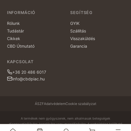
INFORMÁCIÓ
SEGÍTSÉG
Rólunk
GYIK
Tudástár
Szállítás
Cikkek
Visszaküldés
CBD Útmutató
Garancia
KAPCSOLAT
+36 20 486 6017
info@cbdpiac.hu
ÁSZF
Adatvédelem
Cookie szabályzat
A termékek nem gyógyszerek, nem alkalmasak betegségek
diagnosztizálására, kezelésére vagy megelőzésére. A weboldalon található
információk kizárólag tájékoztató jellegűek. Bármilyen egészségügyi panasz