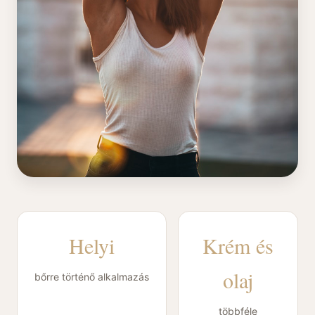
Helyi
Krém és
olaj
bőrre történő alkalmazás
többféle