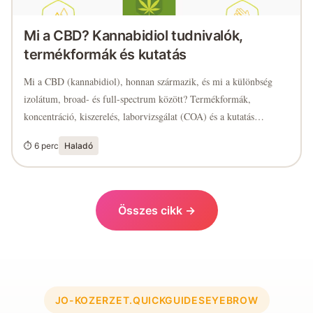
Mi a CBD? Kannabidiol tudnivalók,
termékformák és kutatás
Mi a CBD (kannabidiol), honnan származik, és mi a különbség
izolátum, broad- és full-spectrum között? Termékformák,
koncentráció, kiszerelés, laborvizsgálat (COA) és a kutatás
jelenlegi állása – érthetően, egy helyen.
⏱ 6 perc
Haladó
Összes cikk →
JO-KOZERZET.QUICKGUIDESEYEBROW