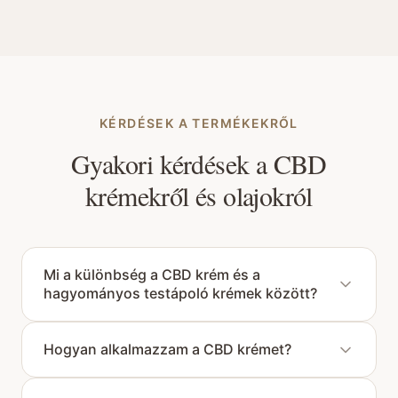
KÉRDÉSEK A TERMÉKEKRŐL
Gyakori kérdések a CBD
krémekről és olajokról
Mi a különbség a CBD krém és a
hagyományos testápoló krémek között?
A CBD krémek kannabidiolt (CBD-t) tartalmaznak, amely
Hogyan alkalmazzam a CBD krémet?
növényi, kender eredetű összetevő, kiegészítve további ápoló és
hidratáló anyagokkal. Külső, bőrre történő alkalmazásra
A CBD krémet vigye fel a kiválasztott, tiszta bőrfelületre, majd