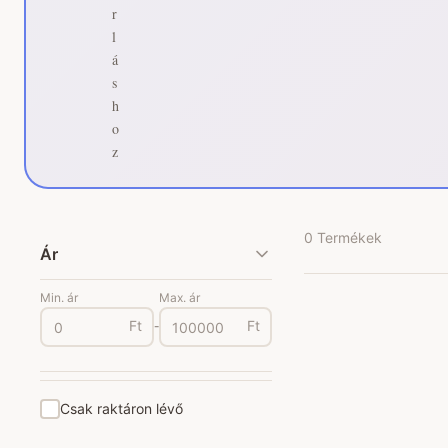
r
l
á
s
h
o
z
0 Termékek
Ár
Min. ár
Max. ár
Ft
-
Ft
Csak raktáron lévő