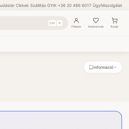
udástár
·
Cikkek
·
Szállítás
·
GYIK
·
+36 20 486 6017
·
Ügyfélszolgálat
Ctrl
K
Fiókom
Kedvencek
Kosár
Információ