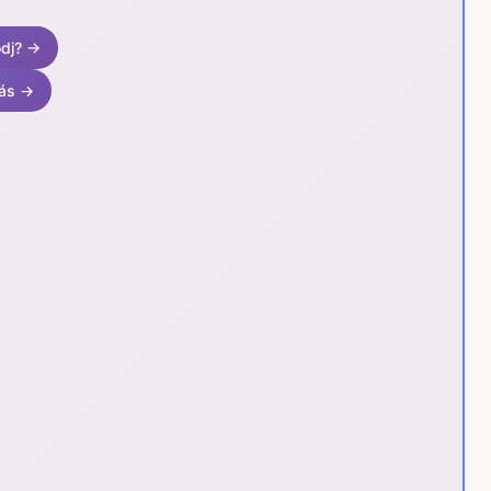
ódj? →
tás →