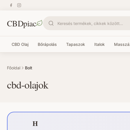
CBDpiac
Keresés termékek, cikkek között...
CBD Olaj
Bőrápolás
Tapaszok
Italok
Masszáz
Főoldal
Bolt
cbd-olajok
H