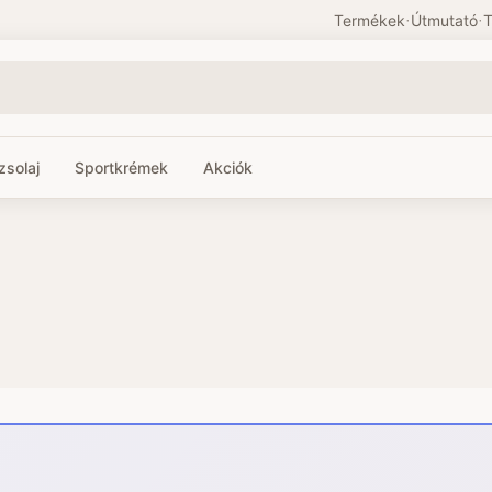
Termékek
·
Útmutató
·
T
solaj
Sportkrémek
Akciók