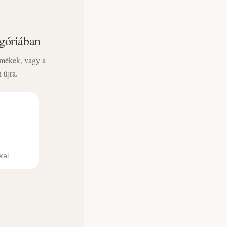
egóriában
rmékek, vagy a
 újra.
kal