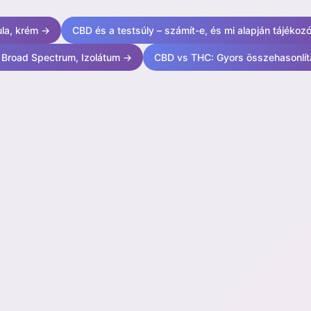
ula, krém →
CBD és a testsúly – számít-e, és mi alapján tájékoz
, Broad Spectrum, Izolátum →
CBD vs THC: Gyors összehasonlí