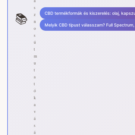
a
s
CBD termékformák és kiszerelés: olaj, kapsz
z
📚
n
Melyik CBD típust válasszam? Full Spectrum
o
s
ú
t
m
u
t
a
t
ó
k
a
v
á
s
á