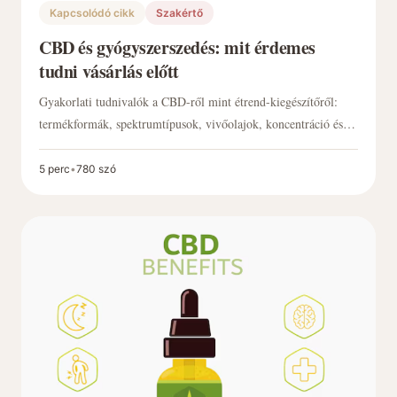
Kapcsolódó cikk
Szakértő
CBD és gyógyszerszedés: mit érdemes
tudni vásárlás előtt
Gyakorlati tudnivalók a CBD-ről mint étrend-kiegészítőről:
termékformák, spektrumtípusok, vivőolajok, koncentráció és a
független laborvizsgálat (COA) szerepe. Rendszeres
gyógyszerszedés esetén miért érdemes előbb szakemberrel
5 perc
•
780 szó
egyeztetni. A cikk nem tartalmaz gyógyhatásra vonatkozó
állítást.