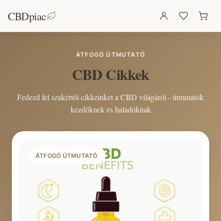
CBDpiac
ÁTFOGÓ ÚTMUTATÓ
CBD Cikkek
Fedezd fel szakértői cikkeinket a CBD világáról - útmutatók
kezdőknek és haladóknak
ÁTFOGÓ ÚTMUTATÓ