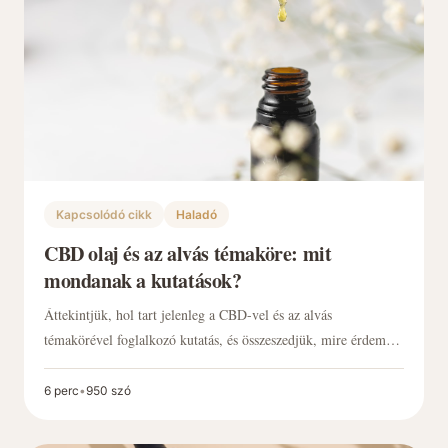
Kapcsolódó cikk
Haladó
CBD olaj és az alvás témaköre: mit
mondanak a kutatások?
Áttekintjük, hol tart jelenleg a CBD-vel és az alvás
témakörével foglalkozó kutatás, és összeszedjük, mire érdemes
figyelni a CBD olaj mint étrend-kiegészítő kiválasztásakor:
spektrumtípus, hordozóolaj, kiszerelés, labor.
6 perc
•
950 szó