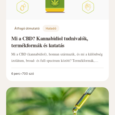
Átfogó útmutató
Haladó
Mi a CBD? Kannabidiol tudnivalók,
termékformák és kutatás
Mi a CBD (kannabidiol), honnan származik, és mi a különbség
izolátum, broad- és full-spectrum között? Termékformák,
koncentráció, kiszerelés, laborvizsgálat (COA) és a kutatás
jelenlegi állása – érthetően, egy helyen.
6 perc
•
700 szó