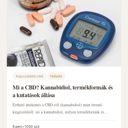
Kapcsolódó cikk
Haladó
Mi a CBD? Kannabidiol, termékformák és
a kutatások állása
Érthető áttekintés a CBD-ről (kannabidiol) mint étrend-
kiegészítőről: mi a kannabidiol, milyen termékformák és
spektrumtípusok léteznek, mit jelent a hordozóolaj, a
koncentráció és a kiszerelés, és mit érdemes nézni a független
6 perc
•
1050 szó