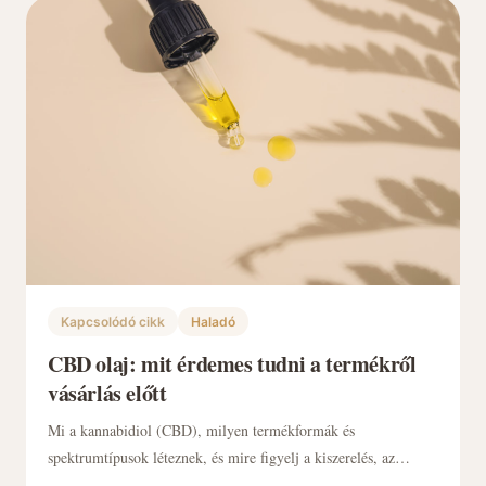
Kapcsolódó cikk
Haladó
CBD olaj: mit érdemes tudni a termékről
vásárlás előtt
Mi a kannabidiol (CBD), milyen termékformák és
spektrumtípusok léteznek, és mire figyelj a kiszerelés, az
összetétel és a független laborvizsgálat (COA) alapján a