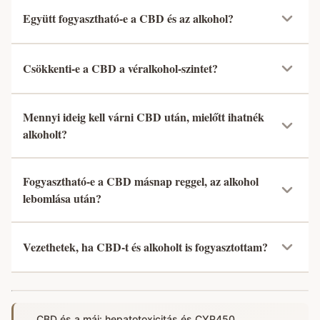
Együtt fogyasztható-e a CBD és az alkohol?
Csökkenti-e a CBD a véralkohol-szintet?
Mennyi ideig kell várni CBD után, mielőtt ihatnék
alkoholt?
Fogyasztható-e a CBD másnap reggel, az alkohol
lebomlása után?
Vezethetek, ha CBD-t és alkoholt is fogyasztottam?
CBD és a máj: hepatotoxicitás és CYP450