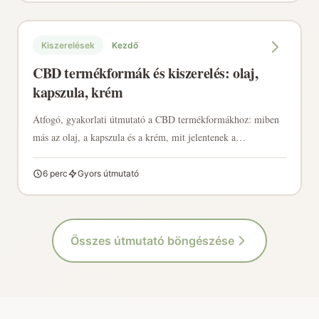
Kiszerelések
Kezdő
CBD termékformák és kiszerelés: olaj,
kapszula, krém
Átfogó, gyakorlati útmutató a CBD termékformákhoz: miben
más az olaj, a kapszula és a krém, mit jelentenek a
spektrumtípusok, a hordozóolaj, a koncentráció és a kiszerelés,
és mire érdemes figyelni a laborvizsgálatnál (COA).
6 perc
Gyors útmutató
Összes útmutató böngészése