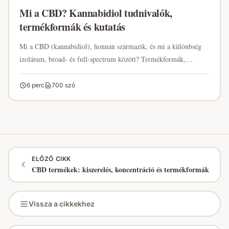
Mi a CBD? Kannabidiol tudnivalók,
termékformák és kutatás
Mi a CBD (kannabidiol), honnan származik, és mi a különbség
izolátum, broad- és full-spectrum között? Termékformák,
koncentráció, kiszerelés, laborvizsgálat (COA) és a kutatás
jelenlegi állása – érthetően, egy helyen.
6 perc
700 szó
ELŐZŐ CIKK
CBD termékek: kiszerelés, koncentráció és termékformák
Vissza a cikkekhez