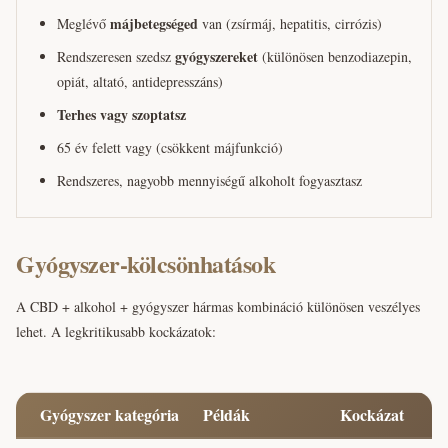
májbetegséged
Meglévő
van (zsírmáj, hepatitis, cirrózis)
gyógyszereket
Rendszeresen szedsz
(különösen benzodiazepin,
opiát, altató, antidepresszáns)
Terhes vagy szoptatsz
65 év felett vagy (csökkent májfunkció)
Rendszeres, nagyobb mennyiségű alkoholt fogyasztasz
Gyógyszer-kölcsönhatások
A CBD + alkohol + gyógyszer hármas kombináció különösen veszélyes
lehet. A legkritikusabb kockázatok:
Gyógyszer kategória
Példák
Kockázat