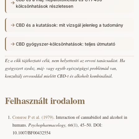
kölcsönhatások részletesen
CBD és a kutatások: mit vizsgál jelenleg a tudomány
CBD gyógyszer-kölcsönhatások: teljes útmutató
Ez a cikk tájékoztató célú, nem helyettesíti az orvosi tanácsadást. Ha
gyógyszert szedsz, máj- vagy egyéb egészségügyi problémád van,
konzultálj orvosoddal mielőtt CBD-t és alkoholt kombinálnál.
Felhasznált irodalom
Consroe P et al. (1979)
. Interaction of cannabidiol and alcohol in
humans.
Psychopharmacology, 66
(1), 45–50. DOI:
10.1007/BF00432554