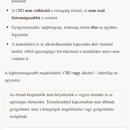
kockázat
nem csökkenti
nem teszi
A CBD
a részegség érzését, és
biztonságosabbá
a vezetést
tilos
Gyógyszerszedés, májbetegség, terhesség esetén
az együttes
fogyasztás
A kannabidiol és az alkoholhasználat kapcsolata aktív kutatási
terület; ebből egészségügyi következtetés a termékekre nézve nem
vonható le
vagy
A legbiztonságosabb megközelítés: CBD
alkohol – lehetőleg ne
egyszerre.
Az étrend-kiegészítők nem helyettesítik a vegyes étrendet és az
egészséges életmódot. Termékeinkkel kapcsolatban nem állítunk
gyógyhatást; nem a betegségek megelőzésére vagy gyógyítására
szolgálnak.