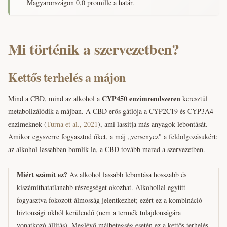
Magyarországon 0,0 promille a határ.
Mi történik a szervezetben?
Kettős terhelés a májon
CYP450 enzimrendszeren
Mind a CBD, mind az alkohol a
keresztül
metabolizálódik a májban. A CBD erős gátlója a CYP2C19 és CYP3A4
enzimeknek (
Turna et al., 2021
), ami lassítja más anyagok lebontását.
Amikor egyszerre fogyasztod őket, a máj „versenyez" a feldolgozásukért:
az alkohol lassabban bomlik le, a CBD tovább marad a szervezetben.
Miért számít ez?
Az alkohol lassabb lebontása hosszabb és
kiszámíthatatlanabb részegséget okozhat. Alkohollal együtt
fogyasztva fokozott álmosság jelentkezhet; ezért ez a kombináció
biztonsági okból kerülendő (nem a termék tulajdonságára
vonatkozó állítás). Meglévő májbetegség esetén ez a kettős terhelés