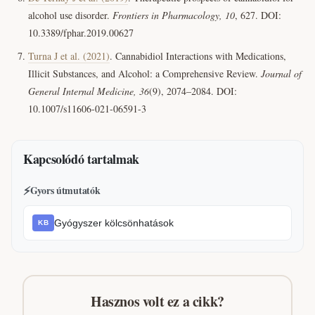
alcohol use disorder.
Frontiers in Pharmacology, 10
, 627. DOI:
10.3389/fphar.2019.00627
Turna J et al. (2021)
. Cannabidiol Interactions with Medications,
Illicit Substances, and Alcohol: a Comprehensive Review.
Journal of
General Internal Medicine, 36
(9), 2074–2084. DOI:
10.1007/s11606-021-06591-3
Kapcsolódó tartalmak
⚡
Gyors útmutatók
Gyógyszer kölcsönhatások
KB
Hasznos volt ez a cikk?