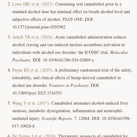
Lowe DJE et al. (2023)
. Consuming oral cannabidiol prior to a
standard alcohol dose has minimal effect on breath alcohol level and
subjective effects of alcohol.
PLOS ONE
. DOI:
10.1371/journal.pone.0292982
Arkell TR et al. (2024)
. Acute cannabidiol administration reduces
alcohol craving and cue-induced nucleus accumbens activation in
individuals with alcohol use disorder: the ICONIC trial.
Molecular
Psychiatry
. DOI: 10.1038/s41380-024-02869-y
Payne KS et al. (2025)
. A preliminary randomized trial of the safety,
tolerability, and clinical effects of hemp-derived cannabidiol in
alcohol use disorder.
Frontiers in Psychiatry
. DOI:
10.3389/fpsyt.2025.1516351
Wang Y et al. (2017)
. Cannabidiol attenuates alcohol-induced liver
steatosis, metabolic dysregulation, inflammation and neutrophil-
mediated injury.
Scientific Reports, 7
, 12064. DOI: 10.1038/s41598-
017-10924-8
De Ternay J et al. (2019)
. Therapeutic prospects of cannabidiol for