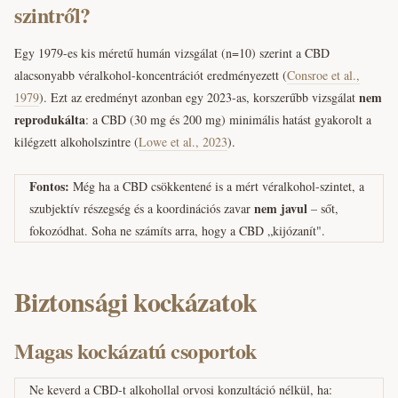
szintről?
Egy 1979-es kis méretű humán vizsgálat (n=10) szerint a CBD
alacsonyabb véralkohol-koncentrációt eredményezett (
Consroe et al.,
nem
1979
). Ezt az eredményt azonban egy 2023-as, korszerűbb vizsgálat
reprodukálta
: a CBD (30 mg és 200 mg) minimális hatást gyakorolt a
kilégzett alkoholszintre (
Lowe et al., 2023
).
Fontos:
Még ha a CBD csökkentené is a mért véralkohol-szintet, a
nem javul
szubjektív részegség és a koordinációs zavar
– sőt,
fokozódhat. Soha ne számíts arra, hogy a CBD „kijózanít".
Biztonsági kockázatok
Magas kockázatú csoportok
Ne keverd a CBD-t alkohollal orvosi konzultáció nélkül, ha: