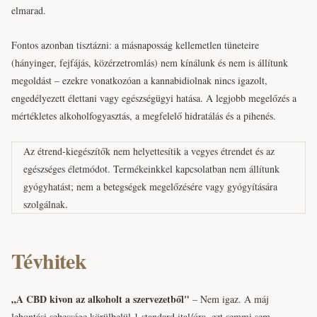
elmarad.
Fontos azonban tisztázni: a másnaposság kellemetlen tüneteire
(hányinger, fejfájás, közérzetromlás) nem kínálunk és nem is állítunk
megoldást – ezekre vonatkozóan a kannabidiolnak nincs igazolt,
engedélyezett élettani vagy egészségügyi hatása. A legjobb megelőzés a
mértékletes alkoholfogyasztás, a megfelelő hidratálás és a pihenés.
Az étrend-kiegészítők nem helyettesítik a vegyes étrendet és az
egészséges életmódot. Termékeinkkel kapcsolatban nem állítunk
gyógyhatást; nem a betegségek megelőzésére vagy gyógyítására
szolgálnak.
Tévhitek
„A CBD kivon az alkoholt a szervezetből"
– Nem igaz. A máj
lebontási sebessége körülbelül 1 standard ital/óra, ezt semmi sem