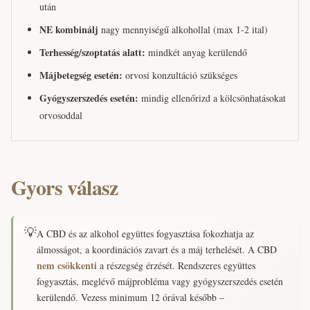
után
NE kombinálj
nagy mennyiségű alkohollal (max 1-2 ital)
Terhesség/szoptatás alatt:
mindkét anyag kerülendő
Májbetegség esetén:
orvosi konzultáció szükséges
Gyógyszerszedés esetén:
mindig ellenőrizd a kölcsönhatásokat
orvosoddal
Gyors válasz
💡
A CBD és az alkohol együttes fogyasztása fokozhatja az
álmosságot, a koordinációs zavart és a máj terhelését. A CBD
nem csökkenti
a részegség érzését. Rendszeres együttes
fogyasztás, meglévő májprobléma vagy gyógyszerszedés esetén
kerülendő. Vezess minimum 12 órával később –