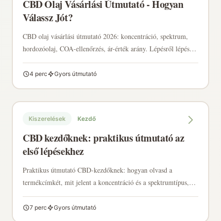
CBD Olaj Vásárlási Útmutató - Hogyan
Válassz Jót?
CBD olaj vásárlási útmutató 2026: koncentráció, spektrum,
hordozóolaj, COA-ellenőrzés, ár-érték arány. Lépésről lépésre,
hogyan válaszd ki a számodra megfelelőt.
4 perc
Gyors útmutató
Kiszerelések
Kezdő
CBD kezdőknek: praktikus útmutató az
első lépésekhez
Praktikus útmutató CBD-kezdőknek: hogyan olvasd a
termékcímkét, mit jelent a koncentráció és a spektrumtípus,
hogyan működik a nyelv alatti alkalmazás, és mire figyelj a
vásárlásnál és a tárolásnál.
7 perc
Gyors útmutató