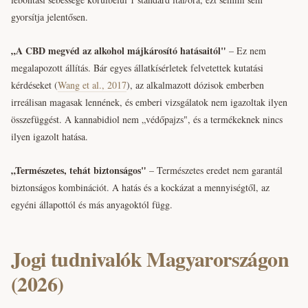
gyorsítja jelentősen.
„A CBD megvéd az alkohol májkárosító hatásaitól"
– Ez nem
megalapozott állítás. Bár egyes állatkísérletek felvetettek kutatási
kérdéseket (
Wang et al., 2017
), az alkalmazott dózisok emberben
irreálisan magasak lennének, és emberi vizsgálatok nem igazoltak ilyen
összefüggést. A kannabidiol nem „védőpajzs", és a termékeknek nincs
ilyen igazolt hatása.
„Természetes, tehát biztonságos"
– Természetes eredet nem garantál
biztonságos kombinációt. A hatás és a kockázat a mennyiségtől, az
egyéni állapottól és más anyagoktól függ.
Jogi tudnivalók Magyarországon
(2026)