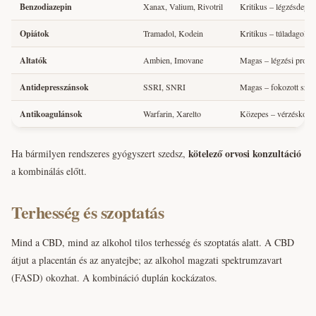
Benzodiazepin
Xanax, Valium, Rivotril
Kritikus – légzésdepre
Opiátok
Tramadol, Kodein
Kritikus – túladagolás
Altatók
Ambien, Imovane
Magas – légzési prob
Antidepresszánsok
SSRI, SNRI
Magas – fokozott szed
Antikoagulánsok
Warfarin, Xarelto
Közepes – vérzéskock
kötelező orvosi konzultáció
Ha bármilyen rendszeres gyógyszert szedsz,
a kombinálás előtt.
Terhesség és szoptatás
Mind a CBD, mind az alkohol tilos terhesség és szoptatás alatt. A CBD
átjut a placentán és az anyatejbe; az alkohol magzati spektrumzavart
(FASD) okozhat. A kombináció duplán kockázatos.