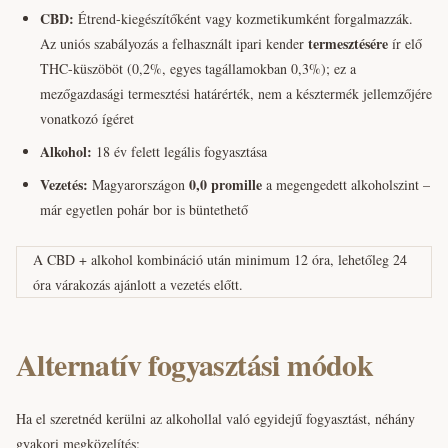
CBD:
Étrend-kiegészítőként vagy kozmetikumként forgalmazzák.
termesztésére
Az uniós szabályozás a felhasznált ipari kender
ír elő
THC-küszöböt (0,2%, egyes tagállamokban 0,3%); ez a
mezőgazdasági termesztési határérték, nem a késztermék jellemzőjére
vonatkozó ígéret
Alkohol:
18 év felett legális fogyasztása
Vezetés:
0,0 promille
Magyarországon
a megengedett alkoholszint –
már egyetlen pohár bor is büntethető
A CBD + alkohol kombináció után minimum 12 óra, lehetőleg 24
óra várakozás ajánlott a vezetés előtt.
Alternatív fogyasztási módok
Ha el szeretnéd kerülni az alkohollal való egyidejű fogyasztást, néhány
gyakori megközelítés: