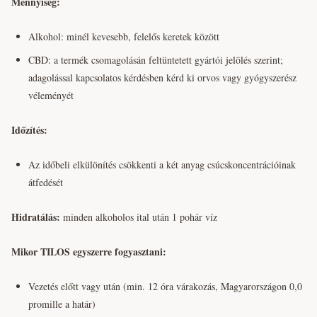
Mennyiség:
Alkohol: minél kevesebb, felelős keretek között
CBD: a termék csomagolásán feltüntetett gyártói jelölés szerint;
adagolással kapcsolatos kérdésben kérd ki orvos vagy gyógyszerész
véleményét
Időzítés:
Az időbeli elkülönítés csökkenti a két anyag csúcskoncentrációinak
átfedését
Hidratálás:
minden alkoholos ital után 1 pohár víz
Mikor TILOS egyszerre fogyasztani:
Vezetés előtt vagy után (min. 12 óra várakozás, Magyarországon 0,0
promille a határ)