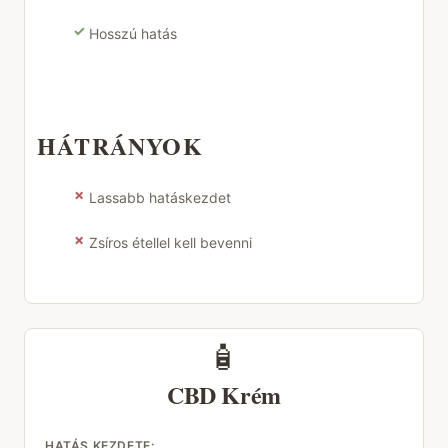
✓
Hosszú hatás
HÁTRÁNYOK
✗
Lassabb hatáskezdet
✗
Zsíros étellel kell bevenni
🧴
CBD Krém
HATÁS KEZDETE: