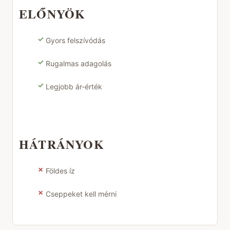
ELŐNYÖK
✓
Gyors felszívódás
✓
Rugalmas adagolás
✓
Legjobb ár-érték
HÁTRÁNYOK
✗
Földes íz
✗
Cseppeket kell mérni