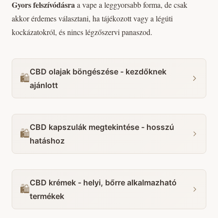
Gyors felszívódásra
a vape a leggyorsabb forma, de csak
akkor érdemes választani, ha tájékozott vagy a légúti
kockázatokról, és nincs légzőszervi panaszod.
CBD olajak böngészése - kezdőknek
🛍️
ajánlott
CBD kapszulák megtekintése - hosszú
🛍️
hatáshoz
CBD krémek - helyi, bőrre alkalmazható
🛍️
termékek