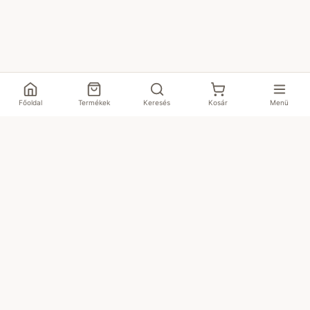
Főoldal
Termékek
Keresés
Kosár
Menü
CBDpiac
Prémium minőségű CBD termékek Magyarországon