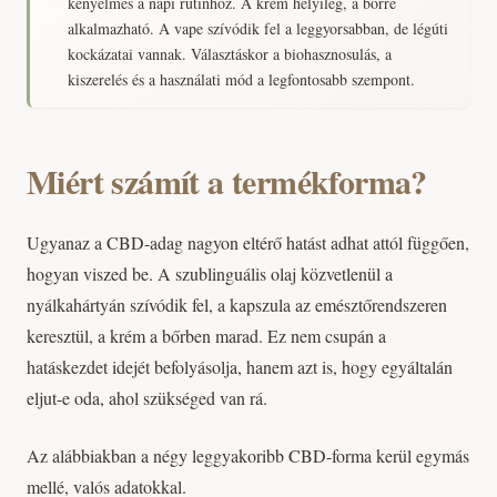
kényelmes a napi rutinhoz. A krém helyileg, a bőrre
alkalmazható. A vape szívódik fel a leggyorsabban, de légúti
kockázatai vannak. Választáskor a biohasznosulás, a
kiszerelés és a használati mód a legfontosabb szempont.
Miért számít a termékforma?
Ugyanaz a CBD-adag nagyon eltérő hatást adhat attól függően,
hogyan viszed be. A szublinguális olaj közvetlenül a
nyálkahártyán szívódik fel, a kapszula az emésztőrendszeren
keresztül, a krém a bőrben marad. Ez nem csupán a
hatáskezdet idejét befolyásolja, hanem azt is, hogy egyáltalán
eljut-e oda, ahol szükséged van rá.
Az alábbiakban a négy leggyakoribb CBD-forma kerül egymás
mellé, valós adatokkal.