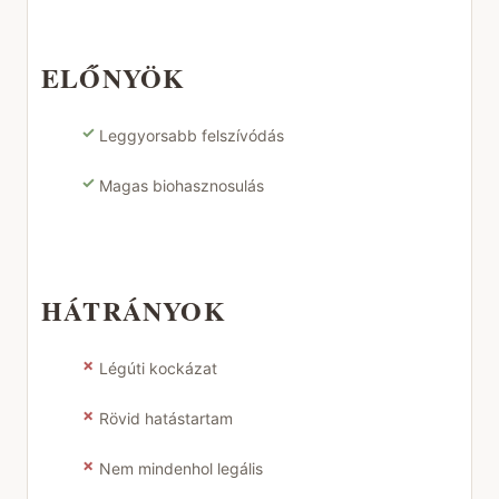
ELŐNYÖK
✓
Leggyorsabb felszívódás
✓
Magas biohasznosulás
HÁTRÁNYOK
✗
Légúti kockázat
✗
Rövid hatástartam
✗
Nem mindenhol legális