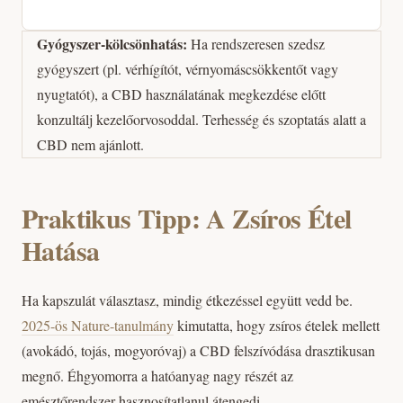
Gyógyszer-kölcsönhatás:
Ha rendszeresen szedsz
gyógyszert (pl. vérhígítót, vérnyomáscsökkentőt vagy
nyugtatót), a CBD használatának megkezdése előtt
konzultálj kezelőorvosoddal. Terhesség és szoptatás alatt a
CBD nem ajánlott.
Praktikus Tipp: A Zsíros Étel
Hatása
Ha kapszulát választasz, mindig étkezéssel együtt vedd be.
2025-ös Nature-tanulmány
kimutatta, hogy zsíros ételek mellett
(avokádó, tojás, mogyoróvaj) a CBD felszívódása drasztikusan
megnő. Éhgyomorra a hatóanyag nagy részét az
emésztőrendszer hasznosítatlanul átengedi.